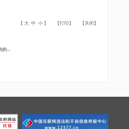
【
大
中
小
】
【
打印
】
【
关闭
】
...