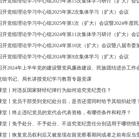
召开党组理论学习中心组2025年第15次集体学习研讨（扩大）会
召开党组理论学习中心组2025年第2次集体学习（扩大）会议
开党组理论学习中心组2025年第1次（扩大）会议暨2024年度民主
召开党组理论学习中心组2024年第11次集体学习研讨（扩大）会
开党组理论学习中心组2024年第10次（扩大）会议暨八届市委第
召开党组理论学习中心组2024年第9次集体学习（扩大）会议
召开2024年上半年党的建设暨党风廉政建设、民族团结进步工作
党组书记、局长讲授党纪学习教育专题党课
课堂丨对违反国家财经纪律行为如何追究党纪责任？
课堂丨党员干部受到党纪处分后，是否还需同时给予其组织处理
课堂丨终止违纪党员的党代会代表资格，有哪些条件和程序？
课堂丨免予处分、不予处分、不追究党纪责任分别适用于哪些情
习课堂丨恢复党员权利后又被发现在留党察看期间或者之前有应当受到