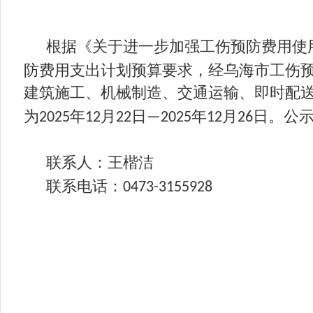
根据《关于进一步加强工伤预防费用使
防费用支出计划预算要求，经乌海市工伤
建筑施工、机械制造、交通运输、即时配
为
年
月
日
年
月
日。公
2025
12
22
—2025
12
26
联系人：王楷洁
联系电话：
0473-3155928