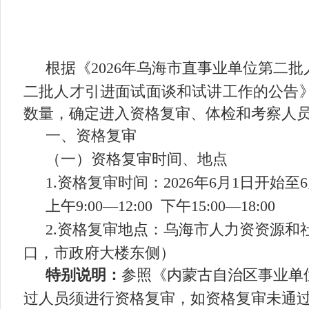
根据《
202
6
年乌海市
直
事业单位第
二
批
二
批人才引进面试面谈和试讲工作的公告
数量，确定进入资格复审、体检和考察人
一、资格复审
（一）
资格复审
时间、地点
1.
资格复审时间：
2026
年
6
月
1
日开始至
6
上午
9:00—12:00
下午
15:00—18:00
2.
资格复审地点：乌海市
人力资资源和
口，市政府大楼东侧）
特别说明：
参照《内蒙古自治区事业单
过人员须进行资格复审，如资格复审未通