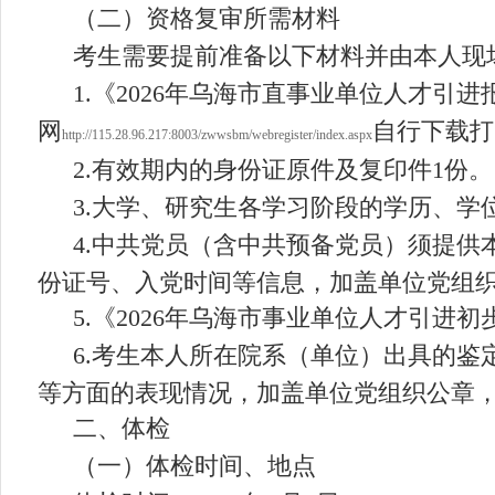
（二）
资格复审所需
材料
考生需要提前准备以下材料并由本人
现
1.
《
202
6
年乌海市
直
事业单位人才引进
网
自行下载打
http://115.28.96.217:8003/zwwsbm/webregister/index.aspx
2.
有效期内的身份证原件及复印件
1
份。
3.
大学、研究生各学习阶段的学历、学
4.
中共党员（含中共预备党员）须提供
份证号、入党时间等信息，加盖
单位
党组
5.
《
202
6
年乌海市事业单位人才引进初
6.
考生本人所在院系（单位）出具的鉴
等方面的表现情况，加盖
单位
党组织
公
章
二、体检
（一）体检时间、地点