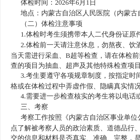
体检时间
：
2026
年
6
月
1
日
地点
：
内蒙古自治区人民医院（内蒙古
（二）体检注意事项
1.
体检时考生须携带本人二代身份证原
2.
体检前一天请注意休息，勿熬夜、饮
当天需进行采血、
B
超等检查，请在体检前
查的项目为抽血、超声及其他特殊检查项
3.
考生要遵守各项规章制度，按指定时
格或在体检过程中弄虚作假、隐瞒真实情
4.
需要进一步检查核实的考生将以电话
三、考察
考察工作按照《内蒙古自治区事业单位
点了解被考察人员的政治素质、道德品行
交的信息和材料是否真实、准确、完整，