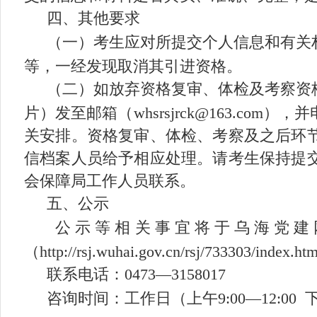
四、其他要求
（一）考生应对所提交个人信息和有关
等，一经发现取消其引进资格。
（二）如放弃资格复审、体检及考察资
片）发至邮箱
（
whs
rsj
rck@1
63
.com
）
，并
关安排。资格复审、体检、考察及之后环
信档案人员给予相应处理。请考生保持提
会保障局工作人员联系。
五、公示
公示等相关事宜将于乌海党建
（
http://rsj.wuhai.gov.cn/rsj/733303/index.htm
联系
电话：
0473—
3158017
咨询时间：工作日
（上午
9:00—12:00