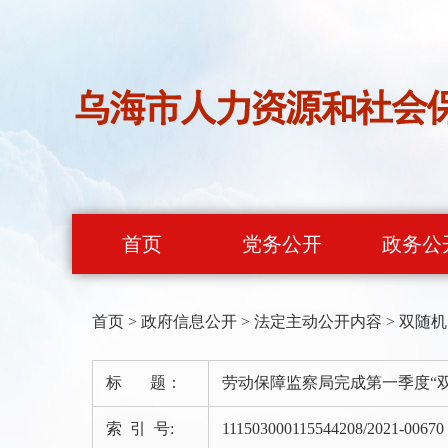
首页
党务公开
政务公
首页
>
政府信息公开
>
法定主动公开内容
>
双随机
标 题：
劳动保障监察局完成第一季度“
索 引 号:
111503000115544208/2021-00670