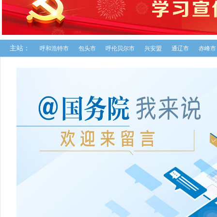
主站：
呼和浩特市
包头市
呼伦贝尔市
兴安盟
通辽市
赤峰市